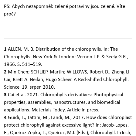
PS: Abych nezapomněl: zelené potraviny jsou zelené. Víte
proč?
1
ALLEN, M. B. Distribution of the chlorophylls. In: The
Chlorophylls. New York & London: Vernon L.P. & Seely G.R.,
1966. S. 511–519.
2
Min Chen; SCHLIEP, Martin; WILLOWS, Robert D., Zheng-Li
Cai, Brett A. Neilan, Hugo Scheer. A Red-Shifted Chlorophyll.
Science. 19. srpen 2010.
3
Cai et al. 2021. Chlorophylls derivatives: Photophysical
properties, assemblies, nanostructures, and biomedical
applications. Materials Today. Article in press.
4
Guidi, L., Tattini, M., Landi, M., 2017. How does chloroplast
protect chlorophyll against excessive light? In: Jacob-Lopes,
E., Queiroz Zepka, L., Queiroz, M.I. (Eds.), Chlorophyll. InTech,