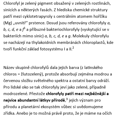
Chlorofyl je zelený pigment obsažený v zelených rostlinách,
sinicích a některých řasách. Z hlediska chemické struktury
patří mezi cyklotetrapyroly s centrálním atomem hořčíku
(Mg) „uvnitř“ prstence. Dosud jsou referovány chlorofyly
a,
1
b, c, d, e
a
f
a příbuzné bakteriochlorofyly (vyskytující se v
bakteriích mimo sinic)
a, b, c, d, e
a
g
. Molekuly chlorofylu
se nacházejí na thylakoidních membránách chloroplastů, kde
2
tvoří funkční základ fotosystému I a II.
Název skupině chlorofylů dala jejich barva (z latinského
chloros = žlutozelený), protože absorbují zejména modrou a
červenou složku světelného spektra a ostatní barvy odráží.
Pro lidské oko se tak chlorofyly jeví jako zelené, případně
modrozelené. Přestože
chlorofyly patří mezi nejběžnější a
3
nejvíce abundantní látky
v přírodě
,
jejich význam pro
přírodu a planetární ekosystém vůbec si uvědomujeme
zřídka. Anebo je to možná právě proto, že je máme na očích