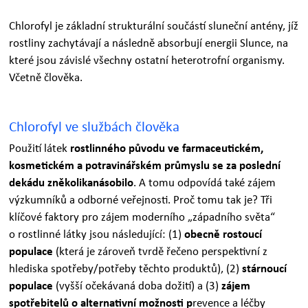
Chlorofyl je základní strukturální součástí sluneční antény, jíž
rostliny zachytávají a následně absorbují energii Slunce, na
které jsou závislé všechny ostatní heterotrofní organismy.
Včetně člověka.
Chlorofyl ve službách člověka
Použití látek
rostlinného původu ve farmaceutickém,
kosmetickém a potravinářském průmyslu se za poslední
dekádu zněkolikanásobilo
. A tomu odpovídá také zájem
výzkumníků a odborné veřejnosti. Proč tomu tak je? Tři
klíčové faktory pro zájem moderního „západního světa“
o rostlinné látky jsou následující: (1)
obecně rostoucí
populace
(která je zároveň tvrdě řečeno perspektivní z
hlediska spotřeby/potřeby těchto produktů), (2)
stárnoucí
populace
(vyšší očekávaná doba dožití) a (3)
zájem
spotřebitelů o alternativní možnosti p
revence a léčby