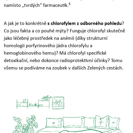
5
namísto „tvrdých“ farmaceutik.
A jak je to konkrétně
s chlorofylem z odborného pohledu
?
Co jsou fakta a co pouhé mýty? Funguje chlorofyl skutečně
jako léčebný prostředek na anémii (díky strukturní
homologii porfyrinového jádra chlorofylu a
hemoglobinového hemu)? Má chlorofyl specifické
detoxikační, nebo dokonce radioprotektivní účinky? Tomu
všemu se podíváme na zoubek v dalších Zelených cestách.