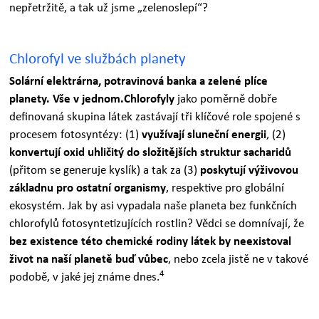
nepřetržitě, a tak už jsme „zelenoslepí“?
Chlorofyl ve službách planety
Solární elektrárna, potravinová banka a zelené plíce
planety. Vše v jednom.
Chlorofyly
jako poměrně dobře
definovaná skupina látek zastávají tři klíčové role spojené s
procesem fotosyntézy: (1)
využívají sluneční energii
, (2)
konvertují oxid uhličitý do složitějších struktur sacharidů
(přitom se generuje kyslík) a tak za (3)
poskytují výživovou
základnu pro ostatní organismy
, respektive pro globální
ekosystém. Jak by asi vypadala naše planeta bez funkčních
chlorofylů fotosyntetizujících rostlin? Vědci se domnívají, že
bez existence této chemické rodiny látek by neexistoval
život na naší planetě buď vůbec
, nebo zcela jistě ne v takové
4
podobě, v jaké jej známe dnes.